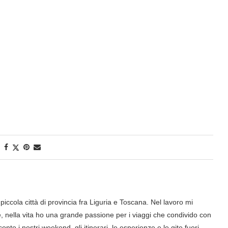
iccola città di provincia fra Liguria e Toscana. Nel lavoro mi
nella vita ho una grande passione per i viaggi che condivido con
onto i nostri weekend, gli itinerari, le esperienze e le gite fuori