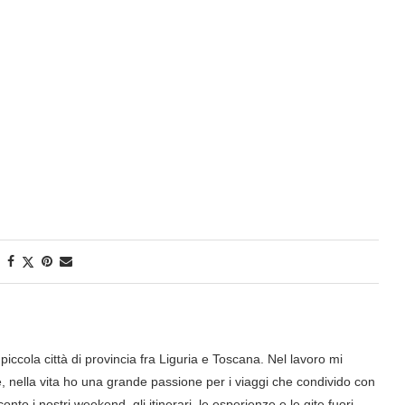
iccola città di provincia fra Liguria e Toscana. Nel lavoro mi
nella vita ho una grande passione per i viaggi che condivido con
onto i nostri weekend, gli itinerari, le esperienze e le gite fuori