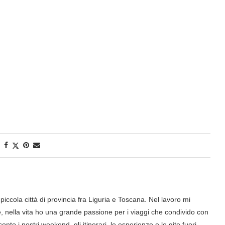
iccola città di provincia fra Liguria e Toscana. Nel lavoro mi
nella vita ho una grande passione per i viaggi che condivido con
onto i nostri weekend, gli itinerari, le esperienze e le gite fuori