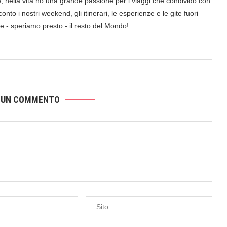
nella vita ho una grande passione per i viaggi che condivido con
onto i nostri weekend, gli itinerari, le esperienze e le gite fuori
a e - speriamo presto - il resto del Mondo!
 UN COMMENTO