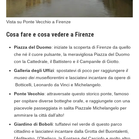
Vista su Ponte Vecchio a Firenze
Cosa fare e cosa vedere a Firenze
Piazza del Duomo
: iniziate la scoperta di Firenze da quello
che né il cuore pulsante, la meravigliosa Piazza del Duomo
con la Cattedrale, il Battistero e il Campanile di Giotto.
Galleria degli Uffizi
: spostatevi di poco per raggiungere
il
museo dei musei
fiorentini e lasciatevi incantare da opere di
Botticelli, Leonardo da Vinci e Michelangelo.
Ponte Vecchio
: attraversate questo storico ponte, famoso
per ospitare diverse botteghe orafe, e raggiungete con una
piacevole passeggiata in salita Piazzale Michelangelo per
ammirare la città dall’alto!
Giardino di Boboli
: tuffatevi nel verde di questo parco
cittadino e lasciatevi incantare dalla Grotta del Buontalenti,
l’Anfiteatro, l’Obelisco, la Fontana del Carciofo e molto altro.